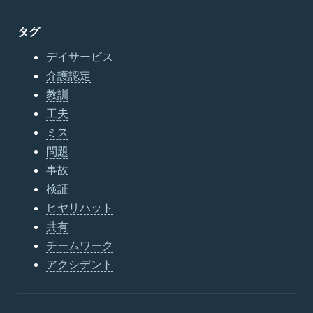
タグ
デイサービス
介護認定
教訓
工夫
ミス
問題
事故
検証
ヒヤリハット
共有
チームワーク
アクシデント